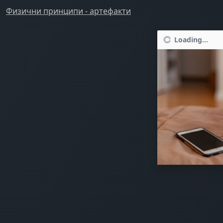
Физични принципи - артефакти
Loading...