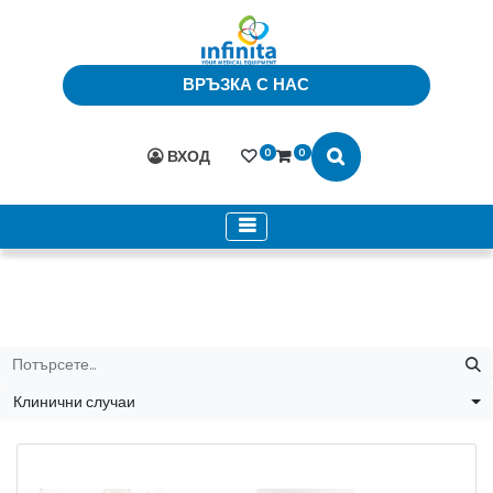
ВРЪЗКА С НАС
0
0
ВХОД
Клинични случаи