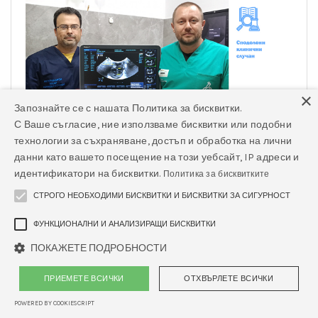
×
Запознайте се с нашата Политика за бисквитки.
С Ваше съгласие, ние използваме бисквитки или подобни
технологии за съхраняване, достъп и обработка на лични
авг 12, 2024
данни като вашето посещение на този уебсайт, IP адреси и
идентификатори на бисквитки.
Политика за бисквитките
Ирвет - ролята на
СТРОГО НЕОБХОДИМИ БИСКВИТКИ И БИСКВИТКИ ЗА СИГУРНОСТ
ехографията в
диагностицирането на
ФУНКЦИОНАЛНИ И АНАЛИЗИРАЩИ БИСКВИТКИ
очни тумори при кучета
ПОКАЖЕТЕ ПОДРОБНОСТИ
Прочетете повече
ПРИЕМЕТЕ ВСИЧКИ
ОТХВЪРЛЕТЕ ВСИЧКИ
POWERED BY COOKIESCRIPT