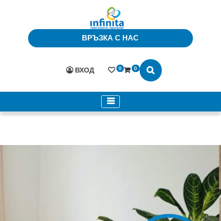
ВРЪЗКА С НАС
0
0
ВХОД