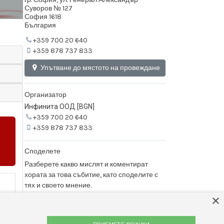
Суворов № 127
София 1618
България
+359 700 20 640
+359 878 737 833
Упътване до мястото на провеждане
Организатор
Инфинита ООД [BGN]
+359 700 20 640
+359 878 737 833
Споделете
Разберете какво мислят и коментират
хората за това събитие, като споделите с
тях и своето мнение.
×