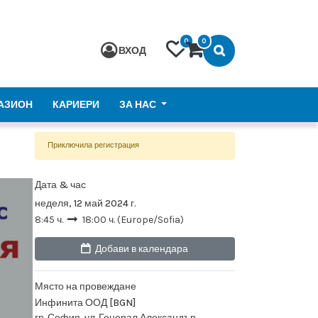
0
0
ВХОД
АЗИОН
КАРИЕРИ
ЗА НАС
Приключила регистрация
Дата & час
неделя, 12 май 2024 г.
8:45 ч.
18:00 ч.
(
Europe/Sofia
)
Добави в календара
Място на провеждане
Инфинита ООД [BGN]
гр. София, ул. Генерал Александър