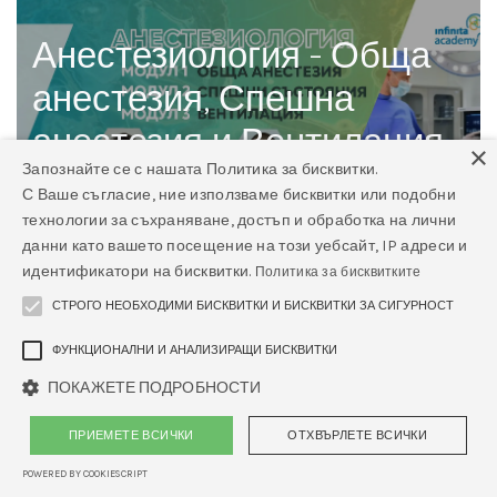
Анестезиология - Обща
анестезия, Спешна
анестезия и Вентилация
×
Запознайте се с нашата Политика за бисквитки.
С Ваше съгласие, ние използваме бисквитки или подобни
технологии за съхраняване, достъп и обработка на лични
данни като вашето посещение на този уебсайт, IP адреси и
идентификатори на бисквитки.
Политика за бисквитките
Комплексна програма по ветеринарна
СТРОГО НЕОБХОДИМИ БИСКВИТКИ И БИСКВИТКИ ЗА СИГУРНОСТ
анестезиология и интензивна грижа
ФУНКЦИОНАЛНИ И АНАЛИЗИРАЩИ БИСКВИТКИ
(2026 – 2027)
ПОКАЖЕТЕ ПОДРОБНОСТИ
Анестезията във ветеринарната медицина
ПРИЕМЕТЕ ВСИЧКИ
ОТХВЪРЛЕТЕ ВСИЧКИ
отдавна не е просто „слагане на упойка“ – тя е
наука за баланса, контрола и сигурността на
POWERED BY COOKIESCRIPT