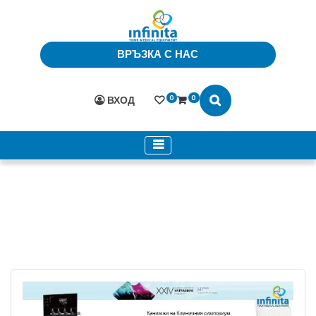
ВРЪЗКА С НАС
0
0
ВХОД