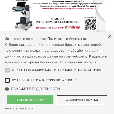
×
Запознайте се с нашата Политика за бисквитки.
С Ваше съгласие, ние използваме бисквитки или подобни
технологии за съхраняване, достъп и обработка на лични
данни като вашето посещение на този уебсайт, IP адреси и
Тази година Инфинита предоставя изключителна
идентификатори на бисквитки.
Политика за бисквитките
специална награда за ТОМБОЛАТА по време на
Конгреса по ултразвук. Регистрацията е напълно
СТРОГО НЕОБХОДИМИ БИСКВИТКИ И БИСКВИТКИ ЗА СИГУРНОСТ
безплатна. Необхдимо е само да се регистрирате
ФУНКЦИОНАЛНИ И АНАЛИЗИРАЩИ БИСКВИТКИ
за участие и можете да спечелите чисто нов
ПОКАЖЕТЕ ПОДРОБНОСТИ
ехограф Mindray DP-10.
ПРИЕМЕТЕ ВСИЧКИ
ОТХВЪРЛЕТЕ ВСИЧКИ
POWERED BY COOKIESCRIPT