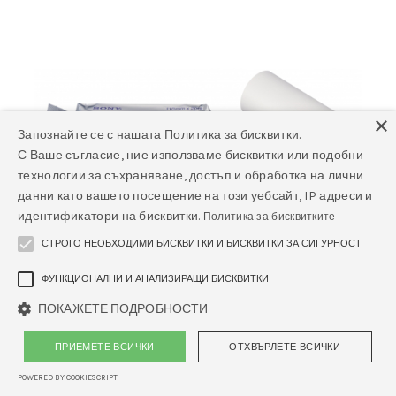
×
Запознайте се с нашата Политика за бисквитки.
С Ваше съгласие, ние използваме бисквитки или подобни
технологии за съхраняване, достъп и обработка на лични
данни като вашето посещение на този уебсайт, IP адреси и
идентификатори на бисквитки.
Политика за бисквитките
СТРОГО НЕОБХОДИМИ БИСКВИТКИ И БИСКВИТКИ ЗА СИГУРНОСТ
ФУНКЦИОНАЛНИ И АНАЛИЗИРАЩИ БИСКВИТКИ
ПОКАЖЕТЕ ПОДРОБНОСТИ
ПРИЕМЕТЕ ВСИЧКИ
ОТХВЪРЛЕТЕ ВСИЧКИ
Термо-хартия Sony UPP-110S, 110 мм x
20 м, за черно-бял ехографски
POWERED BY COOKIESCRIPT