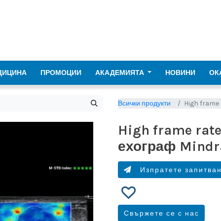
ДИЦИНА
ПРОМОЦИИ
АКАДЕМИЯТА
НОВИНИ
ОК
Всички продукти
High frame
High frame rat
ехограф Mindr
Изпратете запитва
Свържете се с нас