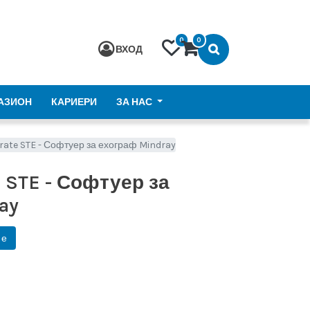
0
0
ВХОД
АЗИОН
КАРИЕРИ
ЗА НАС
 rate STE - Софтуер за ехограф Mindray
e STE - Софтуер за
ay
не