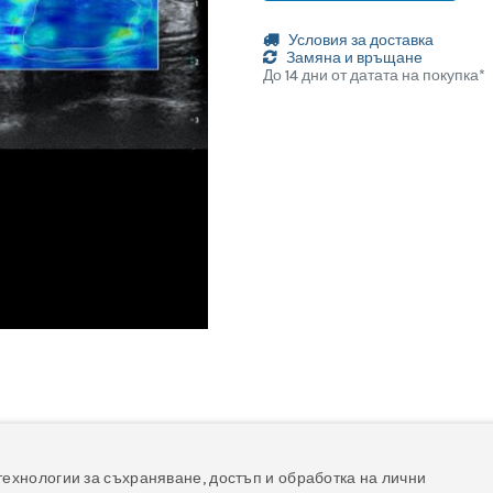
Условия за доставка
Замяна и връщане
До 14 дни от датата на покупка*
йлове
технологии за съхраняване, достъп и обработка на лични