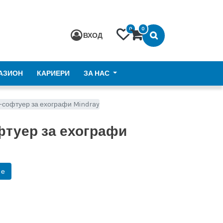
0
0
ВХОД
АЗИОН
КАРИЕРИ
ЗА НАС
-софтуер за ехографи Mindray
фтуер за ехографи
не