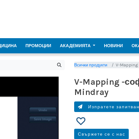
ДИЦИНА
ПРОМОЦИИ
АКАДЕМИЯТА
НОВИНИ
ОК
Всички продукти
V-Mapping 
V-Mapping -со
Mindray
Изпратете запитва
Свържете се с нас