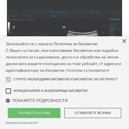
×
Запознайте се с нашата Политика за бисквитки.
С Ваше съгласие, ние използваме бисквитки или подобни
технологии за съхраняване, достъп и обработка на лични
данни като вашето посещение на този уебсайт, IP адреси и
идентификатори на бисквитки.
Политика за бисквитките
СТРОГО НЕОБХОДИМИ БИСКВИТКИ И БИСКВИТКИ ЗА СИГУРНОСТ
ФУНКЦИОНАЛНИ И АНАЛИЗИРАЩИ БИСКВИТКИ
ПОКАЖЕТЕ ПОДРОБНОСТИ
ПРИЕМЕТЕ ВСИЧКИ
ОТХВЪРЛЕТЕ ВСИЧКИ
CEUS CPM (Chrono-Parametric Mode) -
Софтуер за ехограф Mindray
POWERED BY COOKIESCRIPT