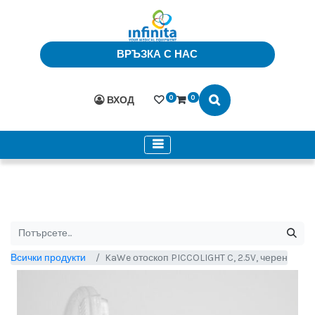
ВРЪЗКА С НАС
0
0
ВХОД
Всички продукти
KaWe отоскоп PICCOLIGHT C, 2.5V, черен