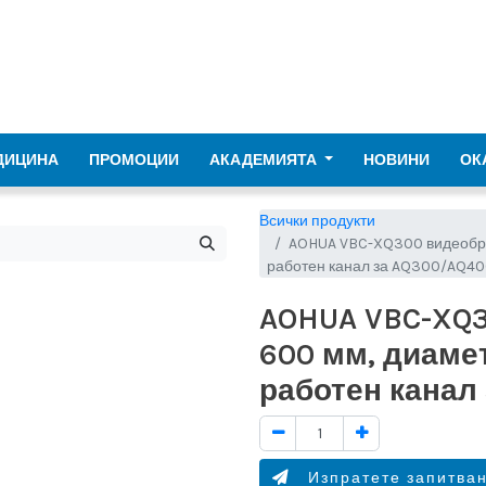
ДИЦИНА
ПРОМОЦИИ
АКАДЕМИЯТА
НОВИНИ
ОК
Всички продукти
AOHUA VBC-XQ300 видеоброн
работен канал за AQ300/AQ4
AOHUA VBC-XQ
600 мм, диамет
работен канал
Изпратете запитва