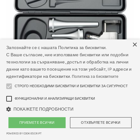
×
Запознайте се с нашата Политика за бисквитки.
С Ваше съгласие, ние използваме бисквитки или подобни
технологии за съхраняване, достъп и обработка на лични
данни като вашето посещение на този уебсайт, IP адреси и
идентификатори на бисквитки.
Политика за бисквитките
СТРОГО НЕОБХОДИМИ БИСКВИТКИ И БИСКВИТКИ ЗА СИГУРНОСТ
ФУНКЦИОНАЛНИ И АНАЛИЗИРАЩИ БИСКВИТКИ
ПОКАЖЕТЕ ПОДРОБНОСТИ
ПРИЕМЕТЕ ВСИЧКИ
ОТХВЪРЛЕТЕ ВСИЧКИ
Heine к-т BETA 4: отоскоп G100 LED
HQ, дръжка на батерии, ушни
POWERED BY COOKIESCRIPT