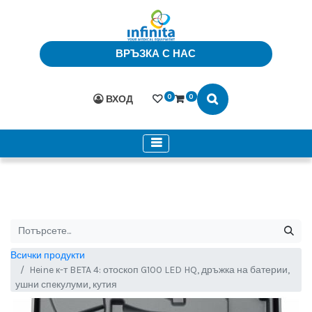
ВРЪЗКА С НАС
0
0
ВХОД
Всички продукти
Heine к-т BETA 4: отоскоп G100 LED HQ, дръжка на батерии,
ушни спeкулуми, кутия