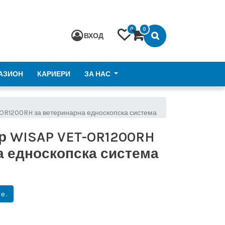
0
0
ВХОД
АЗИОН
КАРИЕРИ
ЗА НАС
OR1200RH за ветеринарна едноскопска система
р WISAP VET-OR1200RH
а едноскопска система
е.