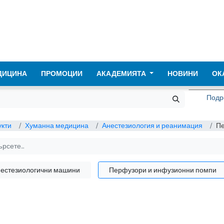
ДИЦИНА
ПРОМОЦИИ
АКАДЕМИЯТА
НОВИНИ
ОК
Подре
кти
Хуманна медицина
Анестезиология и реанимация
Пе
естезиологични машини
Перфузори и инфузионни помпи