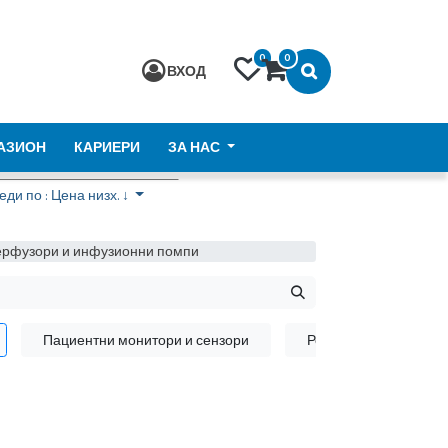
0
0
ВХОД
АЗИОН
КАРИЕРИ
ЗА НАС
ди по : Цена низх. ↓
рфузори и инфузионни помпи
Пациентни монитори и сензори
Респиратори и дефи