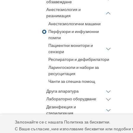
обзавеждане
Анестезиология и
реанимация
Анестезиологични машини
Перфузори и инфузионни
помпи
Пациентни монитори и
сензори
Респиратори и дефибрилатори
Ларингоскопи и набори за
ресусцитация
Чанти за спешна помощ
Друга апаратура
Лабораторно оборудване
Дезинфекция и
стерилизация
Домашна грижа
Запознайте се с нашата Политика за бисквитки.
Аксесоари и консумативи
С Ваше съгласие, ние използваме бисквитки или подобни 