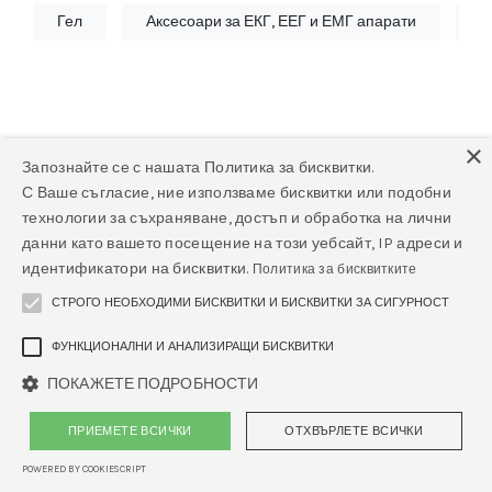
Гел
Аксесоари за ЕКГ, ЕЕГ и ЕМГ апарати
К
×
Запознайте се с нашата Политика за бисквитки.
С Ваше съгласие, ние използваме бисквитки или подобни
Няма намерени продукти
технологии за съхраняване, достъп и обработка на лични
данни като вашето посещение на този уебсайт, IP адреси и
Няма намерени продукти в тази категория.
идентификатори на бисквитки.
Политика за бисквитките
СТРОГО НЕОБХОДИМИ БИСКВИТКИ И БИСКВИТКИ ЗА СИГУРНОСТ
ФУНКЦИОНАЛНИ И АНАЛИЗИРАЩИ БИСКВИТКИ
ПОКАЖЕТЕ ПОДРОБНОСТИ
ПРИЕМЕТЕ ВСИЧКИ
ОТХВЪРЛЕТЕ ВСИЧКИ
POWERED BY COOKIESCRIPT