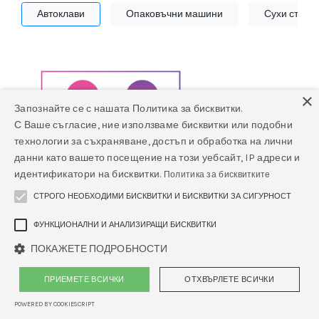
Автоклави
Опаковъчни машини
Сухи стери
×
Запознайте се с нашата Политика за бисквитки.
С Ваше съгласие, ние използваме бисквитки или подобни
технологии за съхраняване, достъп и обработка на лични
данни като вашето посещение на този уебсайт, IP адреси и
идентификатори на бисквитки.
Политика за бисквитките
СТРОГО НЕОБХОДИМИ БИСКВИТКИ И БИСКВИТКИ ЗА СИГУРНОСТ
ФУНКЦИОНАЛНИ И АНАЛИЗИРАЩИ БИСКВИТКИ
Медицински и дентален
ПОКАЖЕТЕ ПОДРОБНОСТИ
автоклав за стерилизация
Автоклав QUATRO - Smart 18
или 22 л LCD дисплей
ПРИЕМЕТЕ ВСИЧКИ
ОТХВЪРЛЕТЕ ВСИЧКИ
POWERED BY COOKIESCRIPT