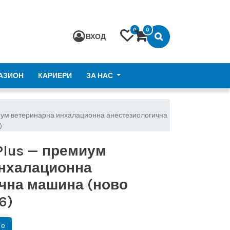
0
0
ВХОД
АЗИОН
КАРИЕРИ
ЗА НАС
иум ветеринарна инхалационна анестезиологична
)
Plus — премиум
инхалационна
чна машина (ново
6)
не